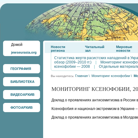
Домой
Новости
Читальный
Мировые
региона
зал
новости
jewseurasia.org
Статистика жертв расистских нападений в Укр
обзор (2009–2010 гг.)
|
Мониторинг ксенофо
ксенофобии — 2008
|
Отдельные материал
ГЕОГРАФИЯ
Главная
\
Мониторинг ксенофобии
\
Мо
Вы находитесь:
БИБЛИОТЕКА
МОНИТОРИНГ КСЕНОФОБИИ, 20
ВИДЕОАРХИВ
Доклад о проявлениях антисемитизма в России в 
ФОТОАРХИВ
Ксенофобия и национал-экстремизм в Украине –
Доклад о проявлениях антисемитизма в Молдове