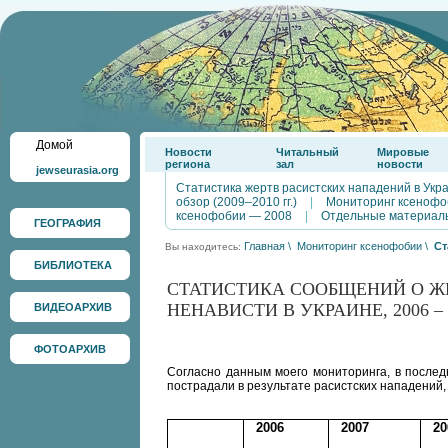
Домой
Новости
Читальный
Мировые
региона
зал
новости
jewseurasia.org
Статистика жертв расистских нападений в Укр
обзор (2009–2010 гг.)
|
Мониторинг ксенофо
ксенофобии — 2008
|
Отдельные материал
ГЕОГРАФИЯ
Главная
\
Мониторинг ксенофобии
\
Ст
Вы находитесь:
БИБЛИОТЕКА
СТАТИСТИКА СООБЩЕНИЙ О Ж
НЕНАВИСТИ В УКРАИНЕ, 2006 – 2
ВИДЕОАРХИВ
Таблица составлена
ФОТОАРХИВ
Согласно данным моего мониторинга, в послед
пострадали в результате расистских нападений,
2006
2007
20