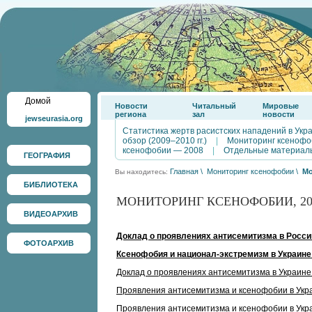
Домой
Новости
Читальный
Мировые
региона
зал
новости
jewseurasia.org
Статистика жертв расистских нападений в Укр
обзор (2009–2010 гг.)
|
Мониторинг ксенофо
ксенофобии — 2008
|
Отдельные материал
ГЕОГРАФИЯ
Главная
\
Мониторинг ксенофобии
\
Мо
Вы находитесь:
БИБЛИОТЕКА
МОНИТОРИНГ КСЕНОФОБИИ, 20
ВИДЕОАРХИВ
Доклад о проявлениях антисемитизма в России 
ФОТОАРХИВ
Ксенофобия и национал-экстремизм в Украине 
Доклад о проявлениях антисемитизма в Украине в
Проявления антисемитизма и ксенофобии в Укра
Проявления антисемитизма и ксенофобии в Укр